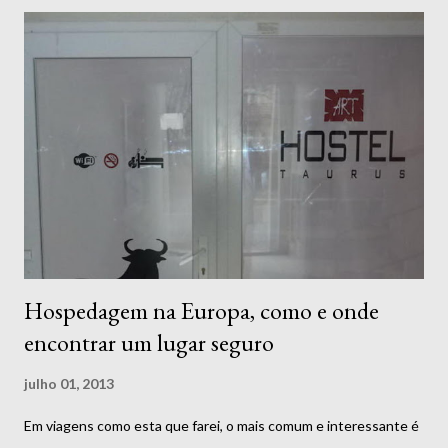
de público, segundo a ID&T, produtora do evento, é de 60 mil
pessoas. Serão seis palcos e cerca de 150 atrações, como David
Guetta, Steve Aoki, Avicii, Fatboy Slim, entre outros. Assim
como o Tomorrowland realizado na Bélgica, o Tomorrowland
Brasil ofertará ingressos para os três dias juntos e para dias
separados, assim como os pacotes de Global Journey e o
famoso DreamVille, uma área de camping anexa ao festival.
Idade mínima: 18 anos ...
Hospedagem na Europa, como e onde
encontrar um lugar seguro
julho 01, 2013
Em viagens como esta que farei, o mais comum e interessante é