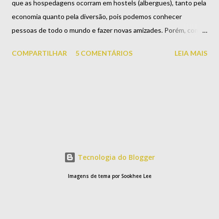
que as hospedagens ocorram em hostels (albergues), tanto pela
economia quanto pela diversão, pois podemos conhecer
pessoas de todo o mundo e fazer novas amizades. Porém, como
fechei um grupo relativamente grande para todo o meu roteiro,
COMPARTILHAR
5 COMENTÁRIOS
LEIA MAIS
foi mais vantajoso pra gente reservar hotéis e apartamentos,
pois pegamos diárias mais baratas do que as de hostel. Para não
dizer que passei um mês na Europa sem viver a experiência de
um hostel, decidi fazer a reserva em pelo menos dois, que
acabou sendo nas cidades de Praga e Bratislava. Fachada do
Hostel Taurus, na Bratislava. Paguei antecipadamente todas as
hospedagens que tinham essa opção. As reservas dos hotéis
foram feitas pelo Booking , e a dos hostels pelo Hostelworld . No
Tecnologia do Blogger
caso do Booking, a maioria dos hotéis trabalha com a opção de
Imagens de tema por Sookhee Lee
cancelamento gratuito, mas, para isso, a reserva fica mais cara, e
o valor só é pago na chegada ao hotel. Como eu optei por pagar
tudo antes,...