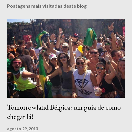
s
Postagens mais visitadas deste blog
t
a
r
u
m
c
o
m
e
n
t
á
r
i
o
Tomorrowland Bélgica: um guia de como
chegar lá!
agosto 29, 2013