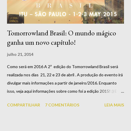
Tomorrowland O Tomorrowland é um festival de música
eletrônica qu...
Tomorrowland Brasil: O mundo mágico
ganha um novo capítulo!
julho 21, 2014
Como será em 2016 A 2ª edição do Tomorrowland Brasil será
realizada nos dias 21, 22 e 23 de abril . A produção do evento irá
divulgar mais informações a partir de janeiro/2016. Enquanto
isso, veja aqui informações sobre como foi a edição 2015! :) E o
que, até então, era boato se tornou realidade! O Brasil sediará
COMPARTILHAR
7 COMENTÁRIOS
LEIA MAIS
uma edição do Tomorrowland, entre os dias 1, 2 e 3 de maio de
2015 . O evento será realizado no interior de São Paulo, em Itu,
com o tema Book of Wisdom (Livro da Sabedoria) . A expectativa