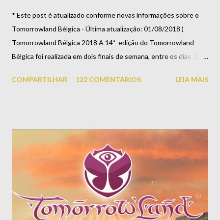
* Este post é atualizado conforme novas informações sobre o
Tomorrowland Bélgica - Última atualização: 01/08/2018 )
Tomorrowland Bélgica 2018 A 14ª edição do Tomorrowland
Bélgica foi realizada em dois finais de semana, entre os dias 20 e
22 de julho, e entre os dias 27 e 29 de julho . No ano de 2013, eu
COMPARTILHAR
122 COMENTÁRIOS
LEIA MAIS
tive a oportunidade de participar desse mundo mágico chamado
Tomorrowland e, quando voltei, decidi escrever um post
explicando em detalhes como fazer parte do sonho. A cada ano,
desde então, atualizo as informações aqui na página, uma vez
que várias novidades são inseridas no festival ano após ano. A
partir daqui, entre no mundo Tomorrowland e saiba, em
detalhes: quanto custa ir para o Tomorrowland, os tipos de
ingressos e pacotes, acomodações oferecidas, formas de
retirada dos vouchers, como chegar e sair do festival, como
funciona o camping (DreamVille) e muito mais! O que é o