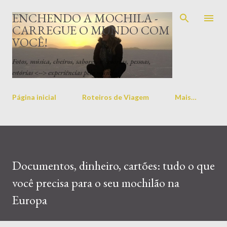
Pular para o conteúdo principal
ENCHENDO A MOCHILA -
CARREGUE O MUNDO COM
VOCÊ!
Fotos, música, cheiros, sabores, memórias, pessoas,
estórias <--> experiências pelo mundo!
Página inicial
Roteiros de Viagem
Mais…
Documentos, dinheiro, cartões: tudo o que
você precisa para o seu mochilão na
Europa